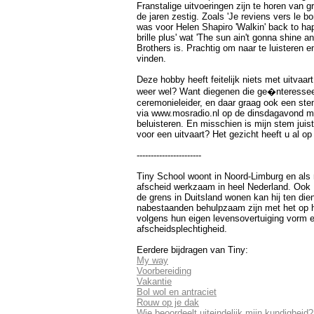
Franstalige uitvoeringen zijn te horen van gr
de jaren zestig. Zoals 'Je reviens vers le bo
was voor Helen Shapiro 'Walkin' back to happ
brille plus' wat 'The sun ain't gonna shine 
Brothers is. Prachtig om naar te luisteren 
vinden.
Deze hobby heeft feitelijk niets met uitvaa
weer wel? Want diegenen die ge�nteresseerd
ceremonieleider, en daar graag ook een stem
via www.mosradio.nl op de dinsdagavond m
beluisteren. En misschien is mijn stem juist
voor een uitvaart? Het gezicht heeft u al op
-----------------------
Tiny School woont in Noord-Limburg en als r
afscheid werkzaam in heel Nederland. Ook 
de grens in Duitsland wonen kan hij ten diens
nabestaanden behulpzaam zijn met het op 
volgens hun eigen levensovertuiging vorm 
afscheidsplechtigheid.
Eerdere bijdragen van Tiny:
My way
Voorbereiding
Vakantie
Bol wol en antraciet
Rouw op je dak
Wie beoordeelt uiteindelijk mijn kundigheid?