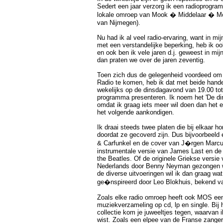
Sedert een jaar verzorg ik een radioprogr
lokale omroep van Mook � Middelaar � Mo
van Nijmegen).
Nu had ik al veel radio-ervaring, want in mi
met een verstandelijke beperking, heb ik o
en ook ben ik vele jaren d.j. geweest in mi
dan praten we over de jaren zeventig.
Toen zich dus de gelegenheid voordeed o
Radio te komen, heb ik dat met beide han
wekelijks op de dinsdagavond van 19.00 tot
programma presenteren. Ik noem het 'De di
omdat ik graag iets meer wil doen dan het e
het volgende aankondigen.
Ik draai steeds twee platen die bij elkaar ho
doordat ze gecoverd zijn. Dus bijvoorbeeld
& Carfunkel en de cover van J�rgen Marcus
instrumentale versie van James Last en de o
the Beatles. Of de originele Griekse versie 
Nederlands door Benny Neyman gezongen w
de diverse uitvoeringen wil ik dan graag wat
ge�nspireerd door Leo Blokhuis, bekend v
Zoals elke radio omroep heeft ook MOS een
muziekverzameling op cd, lp en single. Bij 
collectie kom je juweeltjes tegen, waarvan 
wist. Zoals een elpee van de Franse zange