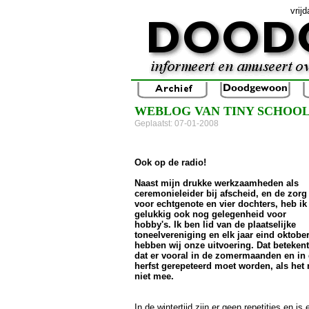
vrij
WEBLOG VAN TINY SCHOOL
Geplaatst: 07-01-2008
Ook op de radio!
Naast mijn drukke werkzaamheden als
ceremonieleider bij afscheid, en de zorg
voor echtgenote en vier dochters, heb ik
gelukkig ook nog gelegenheid voor
hobby's. Ik ben lid van de plaatselijke
toneelvereniging en elk jaar eind oktobe
hebben wij onze uitvoering. Dat betekent
dat er vooral in de zomermaanden en in
herfst gerepeteerd moet worden, als het 
niet mee.
In de wintertijd zijn er geen repetities en is 