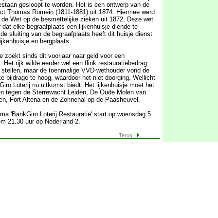
estaan gesloopt te worden. Het is een ontwerp van de
ect Thomas Romein (1811-1881) uit 1874. Hiermee werd
 de Wet op de besmettelijke zieken uit 1872. Deze wet
 dat elke begraafplaats een lijkenhuisje diende te
de sluiting van de begraafplaats heeft dit huisje dienst
ijkenhuisje en bergplaats.
 zoekt sinds dit voorjaar naar geld voor een
 Het rijk wilde eerder wel een flink restauratiebedrag
 stellen, maar de toenmalige VVD-wethouder vond de
e bijdrage te hoog, waardoor het niet doorging. Wellicht
iro Loterij nu uitkomst biedt. Het lijkenhuisje moet het
n tegen de Sterrewacht Leiden, De Oude Molen van
en, Fort Altena en de Zonnehal op de Paasheuvel.
ma 'BankGiro Loterij Restauratie' start op woensdag 5
m 21.30 uur op Nederland 2.
Terug...