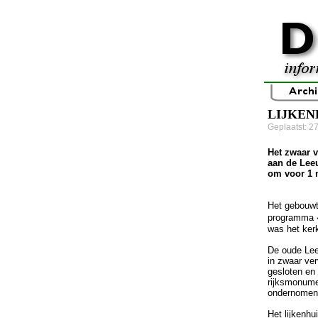
LIJKEN
Geplaatst: 2
Het zwaar v
aan de Lee
om voor 1 
Het gebouwt
programma �
was het kerk
De oude Lee
in zwaar ve
gesloten en
rijksmonume
ondernomen
Het lijkenhu