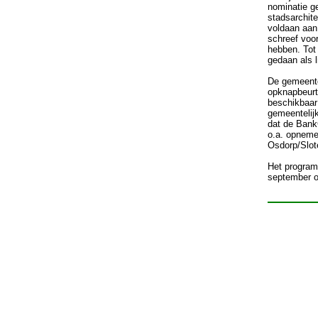
nominatie g
stadsarchit
voldaan aan
schreef voor
hebben. Tot 
gedaan als l
De gemeente
opknapbeurt.
beschikbaar
gemeentelijk
dat de BankG
o.a. opneme
Osdorp/Slot
Het program
september o