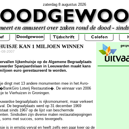
zaterdag 8 augustus 2026
HUISJE KAN 1 MILJOEN WINNEN
7-08-2007
ervallen lijkenhuisje op de Algemene Begraafplaats
uwarder Spanjaardslaan in Leeuwarden maakt kans
miljoen euro gerestaureerd te worden.
je dingt met 13 andere monumenten mee in het Avro-
BankGiro Loterij Restauratie�. De winnaar van 2006
je te Vierhuizen in Groningen.
uwardse begraafplaats is rijksmonument, maar verkeert
rval. De begraafplaats werd op 31 december 1969
 staat sinds 1967 op de lijst van beschermde
nten. Sindsdien zijn diverse malen restauratiepogingen
, soms met succes, soms tevergeefs.
isje is in ernstig verval en heeft zelfs een paar keer op de