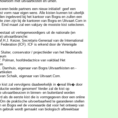
howroom met uitvaartkisten en urnen.
eren beide partners een nieuw initiatief: geef een
st vorm naar eigen wens. Alle kisten kunnen tot uiterlijk
en ingeleverd bij het kantoor van Bogra en zullen een
e zien zijn bij de kantoren van Bogra en Uitvaart.Com in
 Eind maart zal een vakjury de mooiste kist selecteren.
estaat uit vertegenwoordigers uit de nationale (en
le) uitvaartbranche:
M.H.J. Keizer, Secretaris-Generaal van de International
 Federation (ICF). ICF is erkend door de Verenigde
 Sluiter, conservator / projectleider van het Nederlands
seum
. Polman, hoofdredactrice van vakblad Het
en
. Damhuis, eigenaar van Bogra Uitvaartkisten en -
rtikelen
. van Schaik, eigenaar van Uitvaart.Com.
kist zal vervolgens daadwerkelijk in �real life� door
oductie worden genomen! Verder zal de kist op
e uitvaartbeurzen in binnen- en buitenland worden
 als de eerste kist die is vormgegeven door een online
Om de praktische uitvoerbaarheid te garanderen stellen
m en Bogra wel de voorwaarde dat voor het ontwerp van
en gebruik wordt gemaakt van biologisch afbreekbaar