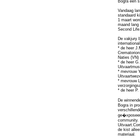
Bogra een s
Vandaag lanc
standaard ki
1 maart word
maand lang t
Second Life.
De vakjury b
internationa
* de heer J.
Crematorion
Naties (VN)
* de heer G.
Uitvaartmu
* mevrouw Y
Uitvaartwez
* mevrouw L
verzorgingsa
* de heer P
De winnende 
Bogra in pr
verschillend
ge�xposeerd
community. 
Uitvaart.Co
de kist alle
materiaal.