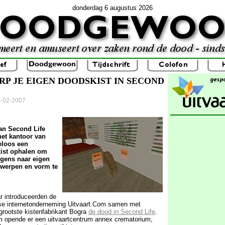
donderdag 6 augustus 2026
P JE EIGEN DOODSKIST IN SECOND
6-02-2007
an Second Life
het kantoor van
eloos een
kist ophalen om
lgens naar eigen
twerpen en vorm te
ar introduceerden de
e internetonderneming Uitvaart.Com samen met
grootste kistenfabrikant Bogra
de dood in Second Life
.
m opende er een uitvaartcentrum annex crematorium,