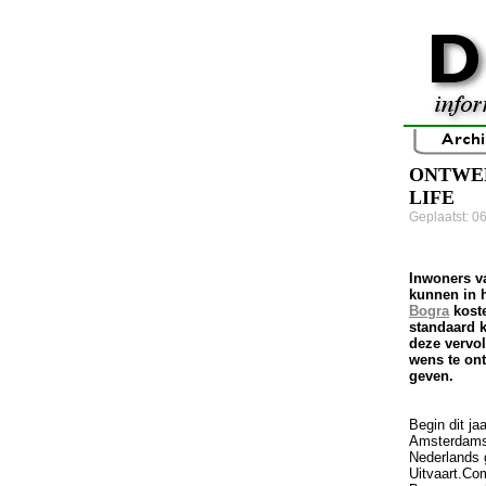
ONTWER
LIFE
Geplaatst: 0
Inwoners v
kunnen in 
Bogra
kost
standaard 
deze vervo
wens te on
geven.
Begin dit ja
Amsterdams
Nederlands 
Uitvaart.Co