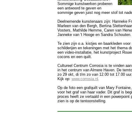
Sommige kunstwerken proberen
een antwoord te geven en
sommige geven juist nog meer stof tot nad
Deelnemende kunstenaars zijn: Hanneke Fr
Marleen van den Bergh, Bertina Slettenhaa
Vosters, Mathilde Hemme, Caren van Herwa
Janneke van 't Hooge en Sandra Schouten.
Te zien zijn o.a. kistjes en baarkleden voor
schilderijen en tekeningen met het thema d
een video-installatie, het kunstproject Rouw
cocons en een quilt.
Cultureel Centrum Corrosia is te vinden aan
in het centrum van Almere Haven. De temtoo
zo 29 okt, di t/m zo van 12.00 tot 17.00 uur.
Kijk op:
www.corrosia.nl
.
Op de foto een grafquilt van Mary Fontaine
voor het graf van haar vader. Dit graf is begi
proces heeft ze vertaald in een powerpoint 
zien is op de tentoonstelling.