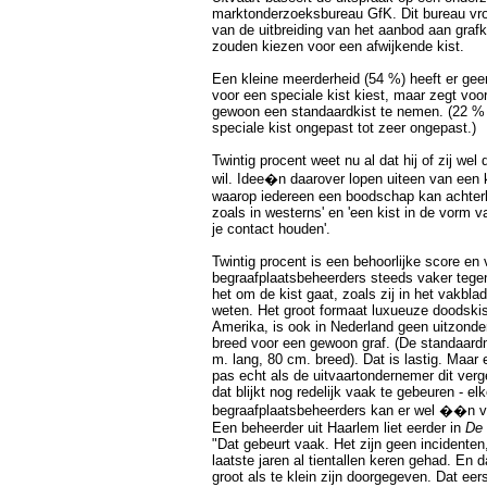
marktonderzoeksbureau GfK. Dit bureau vro
van de uitbreiding van het aanbod aan grafk
zouden kiezen voor een afwijkende kist.
Een kleine meerderheid (54 %) heeft er ge
voor een speciale kist kiest, maar zegt voor
gewoon een standaardkist te nemen. (22 % 
speciale kist ongepast tot zeer ongepast.)
Twintig procent weet nu al dat hij of zij wel 
wil. Idee�n daarover lopen uiteen van een 
waarop iedereen een boodschap kan achterla
zoals in westerns' en 'een kist in de vorm 
je contact houden'.
Twintig procent is een behoorlijke score en
begraafplaatsbeheerders steeds vaker tege
het om de kist gaat, zoals zij in het vakbla
weten. Het groot formaat luxueuze doodskist
Amerika, is ook in Nederland geen uitzonder
breed voor een gewoon graf. (De standaard
m. lang, 80 cm. breed). Dat is lastig. Maar
pas echt als de uitvaartondernemer dit ver
dat blijkt nog redelijk vaak te gebeuren - el
begraafplaatsbeheerders kan er wel ��n 
Een beheerder uit Haarlem liet eerder in
De 
"Dat gebeurt vaak. Het zijn geen incidenten
laatste jaren al tientallen keren gehad. En
groot als te klein zijn doorgegeven. Dat eer