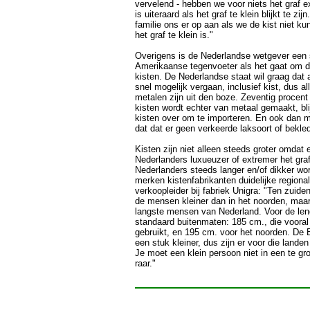
vervelend - hebben we voor niets het graf e
is uiteraard als het graf te klein blijkt te zijn
familie ons er op aan als we de kist niet k
het graf te klein is."
Overigens is de Nederlandse wetgever een s
Amerikaanse tegenvoeter als het gaat om 
kisten. De Nederlandse staat wil graag dat 
snel mogelijk vergaan, inclusief kist, dus al
metalen zijn uit den boze. Zeventig procen
kisten wordt echter van metaal gemaakt, bli
kisten over om te importeren. En ook dan 
dat dat er geen verkeerde laksoort of bekled
Kisten zijn niet alleen steeds groter omdat
Nederlanders luxueuzer of extremer het gra
Nederlanders steeds langer en/of dikker wor
merken kistenfabrikanten duidelijke regiona
verkoopleider bij fabriek Unigra: "Ten zuiden
de mensen kleiner dan in het noorden, maa
langste mensen van Nederland. Voor de le
standaard buitenmaten: 185 cm., die vooral
gebruikt, en 195 cm. voor het noorden. De 
een stuk kleiner, dus zijn er voor die land
Je moet een klein persoon niet in een te gro
raar."