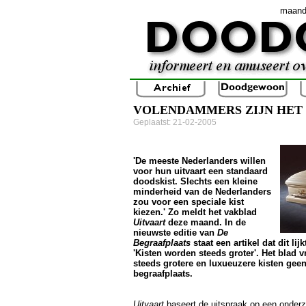
maand
VOLENDAMMERS ZIJN HET
Geplaatst: 21-02-2005
'De meeste Nederlanders willen
voor hun uitvaart een standaard
doodskist. Slechts een kleine
minderheid van de Nederlanders
zou voor een speciale kist
kiezen.' Zo meldt het vakblad
Uitvaart
deze maand. In de
nieuwste editie van
De
Begraafplaats
staat een artikel dat dit lij
'Kisten worden steeds groter'. Het blad vr
steeds grotere en luxueuzere kisten gee
begraafplaats.
Uitvaart
baseert de uitspraak op een onder