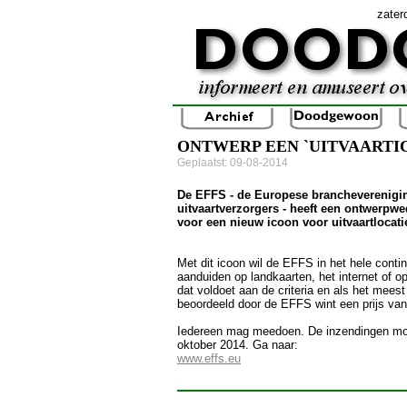
zater
ONTWERP EEN `UITVAARTI
Geplaatst: 09-08-2014
De EFFS - de Europese brancheverenigi
uitvaartverzorgers - heeft een ontwerpwe
voor een nieuw icoon voor uitvaartlocati
Met dit icoon wil de EFFS in het hele contin
aanduiden op landkaarten, het internet of o
dat voldoet aan de criteria en als het meest
beoordeeld door de EFFS wint een prijs van
Iedereen mag meedoen. De inzendingen moe
oktober 2014. Ga naar:
www.effs.eu