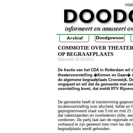
vrij
COMMOTIE OVER THEATE
OP BEGRAAFPLAATS
Geplaatst: 05-08-2012
De fractie van het CDA in Rotterdam wil 
theatervoorstelling �Komen en Gaan� n
de algemene begraafplaats Crooswijk. De 
ongepast en wil dat de gemeente met ee
voorstelling komt, dat meldt RTV Rijnm
De gemeente heeft al toestemming gegeven
locatievoorstelling over afscheid, liefde en 
geprogrammeerd staat van 5 tot en met 21
dat nabestaanden en overledenen stilte, ee
verdienen. De partij laat aan de regionale 
verbaasd te zijn geweest toen men las dat d
begraafplaats wordt gehouden.