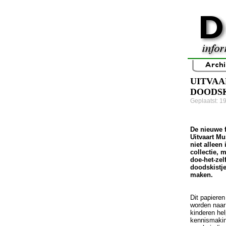
UITVAA
DOODSK
Geplaatst: 1
De nieuwe 
Uitvaart M
niet alleen
collectie, 
doe-het-ze
doodskistje
maken.
Dit papiere
worden naar
kinderen he
kennismakin