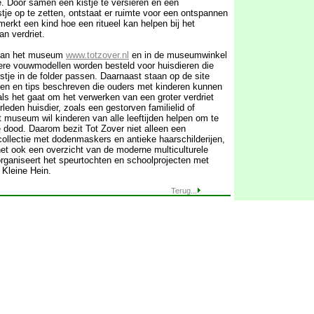
e. Door samen een kistje te versieren en een
stje op te zetten, ontstaat er ruimte voor een ontspannen
erkt een kind hoe een ritueel kan helpen bij het
n verdriet.
 van het museum
www.totzover.nl
en in de museumwinkel
ere vouwmodellen worden besteld voor huisdieren die
kistje in de folder passen. Daarnaast staan op de site
elen en tips beschreven die ouders met kinderen kunnen
ls het gaat om het verwerken van een groter verdriet
leden huisdier, zoals een gestorven familielid of
t museum wil kinderen van alle leeftijden helpen om te
 dood. Daarom bezit Tot Zover niet alleen een
collectie met dodenmaskers en antieke haarschilderijen,
het ook een overzicht van de moderne multiculturele
organiseert het speurtochten en schoolprojecten met
 Kleine Hein.
Terug...