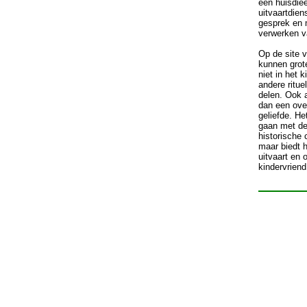
een huisdie
uitvaartdien
gesprek en m
verwerken va
Op de site
kunnen grot
niet in het 
andere ritu
delen. Ook a
dan een over
geliefde. He
gaan met de
historische 
maar biedt 
uitvaart en 
kindervriend