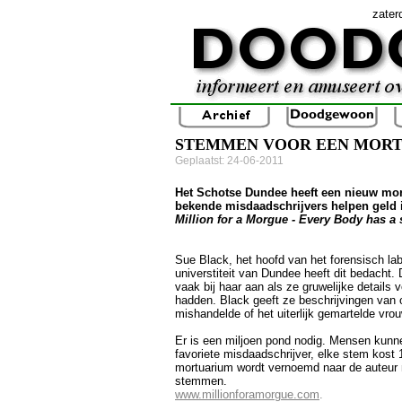
zater
STEMMEN VOOR EEN MOR
Geplaatst: 24-06-2011
Het Schotse Dundee heeft een nieuw mor
bekende misdaadschrijvers helpen geld 
Million for a Morgue - Every Body has a 
Sue Black, het hoofd van het forensisch la
universtiteit van Dundee heeft dit bedacht. 
vaak bij haar aan als ze gruwelijke details
hadden. Black geeft ze beschrijvingen van
mishandelde of het uiterlijk gemartelde vro
Er is een miljoen pond nodig. Mensen kun
favoriete misdaadschrijver, elke stem kost
mortuarium wordt vernoemd naar de auteur
stemmen.
www.millionforamorgue.com
.