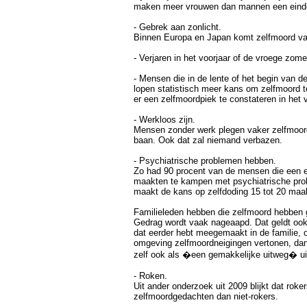
maken meer vrouwen dan mannen een einde
- Gebrek aan zonlicht.
Binnen Europa en Japan komt zelfmoord vak
- Verjaren in het voorjaar of de vroege zome
- Mensen die in de lente of het begin van d
lopen statistisch meer kans om zelfmoord t
er een zelfmoordpiek te constateren in het v
- Werkloos zijn.
Mensen zonder werk plegen vaker zelfmoo
baan. Ook dat zal niemand verbazen.
- Psychiatrische problemen hebben.
Zo had 90 procent van de mensen die een e
maakten te kampen met psychiatrische pro
maakt de kans op zelfdoding 15 tot 20 maal 
Familieleden hebben die zelfmoord hebben 
Gedrag wordt vaak nageaapd. Dat geldt ook 
dat eerder hebt meegemaakt in de familie, o
omgeving zelfmoordneigingen vertonen, dan 
zelf ook als �een gemakkelijke uitweg� ui
- Roken.
Uit ander onderzoek uit 2009 blijkt dat roker
zelfmoordgedachten dan niet-rokers.