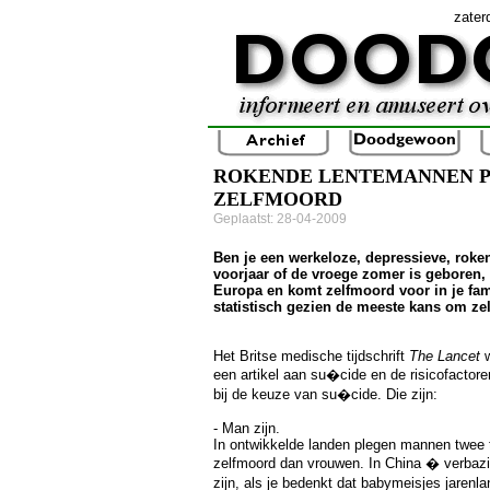
zater
ROKENDE LENTEMANNEN P
ZELFMOORD
Geplaatst: 28-04-2009
Ben je een werkeloze, depressieve, roke
voorjaar of de vroege zomer is geboren,
Europa en komt zelfmoord voor in je fam
statistisch gezien de meeste kans om ze
Het Britse medische tijdschrift
The Lancet
w
een artikel aan su�cide en de risicofactore
bij de keuze van su�cide. Die zijn:
- Man zijn.
In ontwikkelde landen plegen mannen twee 
zelfmoord dan vrouwen. In China � verbaz
zijn, als je bedenkt dat babymeisjes jaren