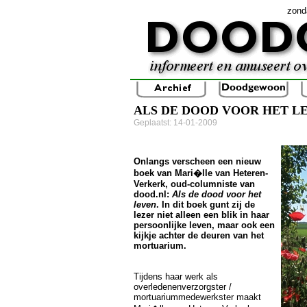
zond
ALS DE DOOD VOOR HET L
Geplaatst: 14-01-2009
Onlangs verscheen een nieuw
boek van Mari�lle van Heteren-
Verkerk, oud-columniste van
dood.nl:
Als de dood voor het
leven
. In dit boek gunt zij de
lezer niet alleen een blik in haar
persoonlijke leven, maar ook een
kijkje achter de deuren van het
mortuarium.
Tijdens haar werk als
overledenenverzorgster /
mortuariummedewerkster maakt